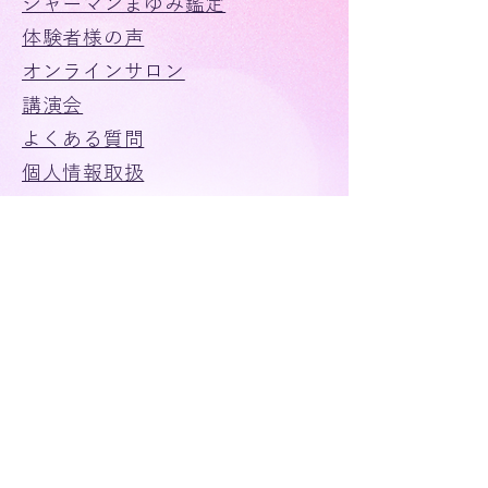
シャーマンまゆみ鑑定
ビュー画面で参加を押しま
IDの番号は振込完了後に、
す。 ⑥待機室に入ったらま
体験者様の声
まゆみさんからお伝えされ
ゆみさんが入室許可するま
ます。 ④Zoomへのアクセス
​オンラインサロン
でそのままお待ちくださ
を許可について「了解」を
講演会
い。
タップします。 ⑤カメラマ
​よくある質問
イクの許可をします。 ⑥ビ
個人情報取扱
デオプレビュー画面で参加を
押します。
グッズ
​鑑定のご予約・お問い合わせ
3大特典は公式ラインから
無料で受けれる波動診断
限定動画プレゼント
スペシャルイベントご招待
予約・問合せ