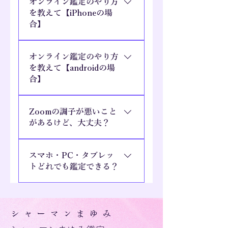
オンライン鑑定のやり方
を教えて【iPhoneの場
合】
Zoomアプリにて鑑定を行い
オンライン鑑定のやり方
ます。下記の手順でご参加く
を教えて【androidの場
ださい。 ①Zoomアプリをイ
合】
ンストールします。 ②「ミ
ーティングに参加」をタッ
Zoomアプリにて鑑定を行い
プします。 ③ミーティング
Zoomの調子が悪いこと
ます。下記の手順でご参加く
ID欄にまゆみさんから伝え
があるけど、大丈夫？
ださい。 ①Zoomアプリをイ
られた番号を、名前欄にご
ンストールします。 ②「ミ
自身の名前を入力します。
鑑定当日、音声に問題があ
ーティングに参加」をタッ
スマホ・PC・タブレッ
入力後は参加ボタンをタッ
る場合は、映像はZOOM、
プします。 ③ミーティング
トどれでも鑑定できる？
プします。 ※ミーティング
音声は電話で対応します。
ID欄にまゆみさんから伝え
IDの番号は振込完了後に、
トラブルが発生したときに電
られた番号を、名前欄にご
カメラが映り、音声がつな
まゆみさんからお伝えされ
話番号をお伝えするので、そ
自身の名前を入力します。
がればどれでも鑑定可能で
ます。 ④カメラマイクの許
こにおかけ下さい。
入力後は参加ボタンをタッ
シャーマンまゆみ
す。
可をします。 ⑤ビデオプレ
プします。 ※ミーティング