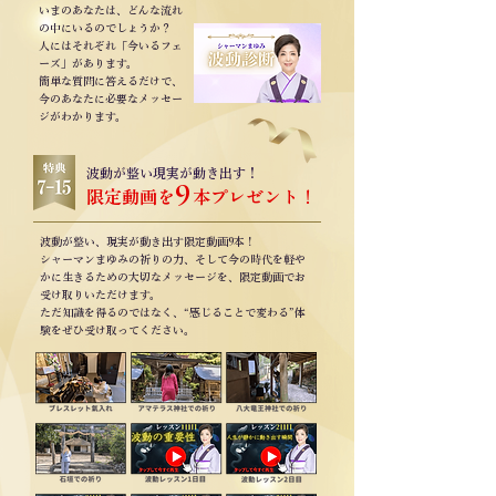
いまのあなたは、どんな流れ
の中にいるのでしょうか？
人にはそれぞれ「今いるフェ
ーズ」があります。
簡単な質問に答えるだけで、
今のあなたに必要なメッセー
ジがわかります。
波動が整い現実が動き出す！
9
限定動画を
本プレゼント！
波動が整い、現実が動き出す限定動画9本！
シャーマンまゆみの祈りの力、そして今の時代を軽や
かに生きるための大切なメッセージを、限定動画でお
受け取りいただけます。
ただ知識を得るのではなく、“感じることで変わる”体
験をぜひ受け取ってください。