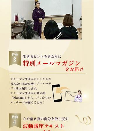
生きるヒントをあなたに
特別メールマガジン
をお届け
シャーマンまゆみがここでしか
言えない本音を話すメールマガ
ジンをお届けします。
シャーマンまゆみの実の姉
「Masami」から、パリからの
メッセージが届くことも！
心を整え真の自分を取り戻す
​波動講座テキスト