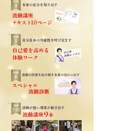
本来の自分を
取り戻す
波動講座
10
​テキスト
​ページ
自分自身の
可能性を呼び覚ます
自己愛を高める
体験ワーク
波動の状態を読み解き
本来の流れに戻す
スペシャル
波動診断
波動が整い
現実が動き出す
9
波動講座
​本