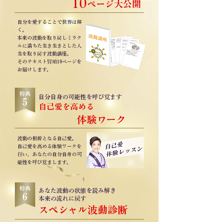
10
ページ大公開
自分を愛することで世界は輝
く。
本来の波動を取り戻しミラク
ルに満ちた生き生きとした人
生を取り戻す波動講座。
そのテキスト冒頭10ページを
お届けします。
自分自身の可能性を呼び覚ます
自己愛を高める
体験ワーク
波動の根幹となる自己愛。
自己愛を高める体験ワークを
行い、あなたの自分自身の可
能性を呼び覚まします。
あなた波動の状態を読み解き
本来の流れに戻す
スペシャル
波動診断