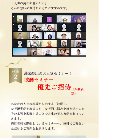
「人生の流れを変えたい」
そんな想いをお持ちの方におすすめです。
満席続出の大人気セミナー！
波動セミナー
優先ご招待
（人数限
定）
あなたの人生の根幹を左右する「波動」。
なぜ現実が変わるのか、なぜ同じ悩みを繰り返すのか
その本質を理解することで人生の見え方が変わってい
きます。
通常有料で開催しているセミナーへ、無料でご参加い
ただけるご案内をお届けします。