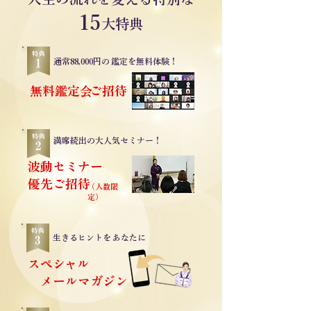
15
​大特典
通常88,000円の
鑑定を無料体験！
無料鑑定会
ご招待
満席続出の
大人気セミナー！
波動セミナー
優先ご招待
（人数限
定）
生きるヒントを
あなたに
スペシャル
メールマガジン