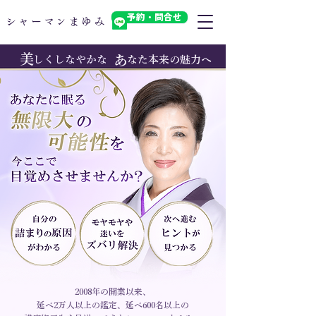
予約・問合せ
​シャーマンまゆみ
​美
​あ
しくしなやかな
なた本来の魅力へ
2008年の開業以来、
延べ2万人以上の鑑定、延べ600名以上の